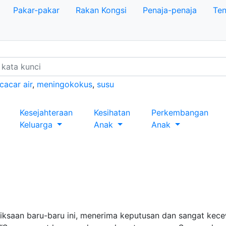
Pakar-pakar
Rakan Kongsi
Penaja-penaja
Ten
cacar air
,
meningokokus
,
susu
Kesejahteraan
Kesihatan
Perkembangan
Keluarga
Anak
Anak
riksaan baru-baru ini, menerima keputusan dan sangat k