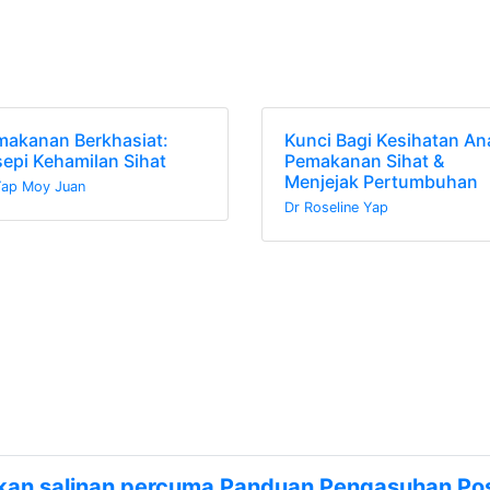
makanan Berkhasiat:
Kunci Bagi Kesihatan An
epi Kehamilan Sihat
Pemakanan Sihat &
Menjejak Pertumbuhan
Yap Moy Juan
Dr Roseline Yap
an salinan percuma Panduan Pengasuhan Posi