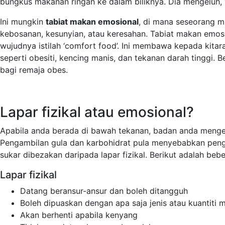
bungkus makanan ringan ke dalam biliknya. Dia mengeluh, 
Ini mungkin
tabiat makan emosional
, di mana seseorang m
kebosanan, kesunyian, atau keresahan. Tabiat makan emosio
wujudnya istilah ‘comfort food’. Ini membawa kepada kitar
seperti obesiti, kencing manis, dan tekanan darah tinggi.
bagi remaja obes.
Lapar fizikal atau emosional?
Apabila anda berada di bawah tekanan, badan anda mengelu
Pengambilan gula dan karbohidrat pula menyebabkan penge
sukar dibezakan daripada lapar fizikal. Berikut adalah be
Lapar fizikal
Datang beransur-ansur dan boleh ditangguh
Boleh dipuaskan dengan apa saja jenis atau kuantiti
Akan berhenti apabila kenyang