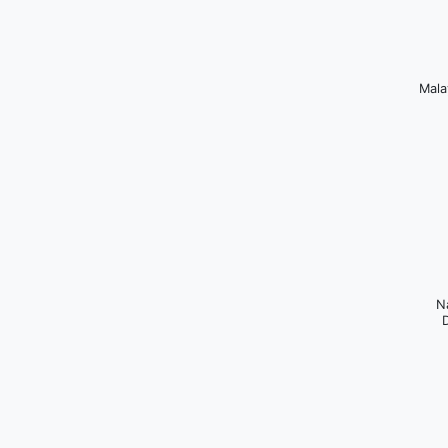
Mala
N