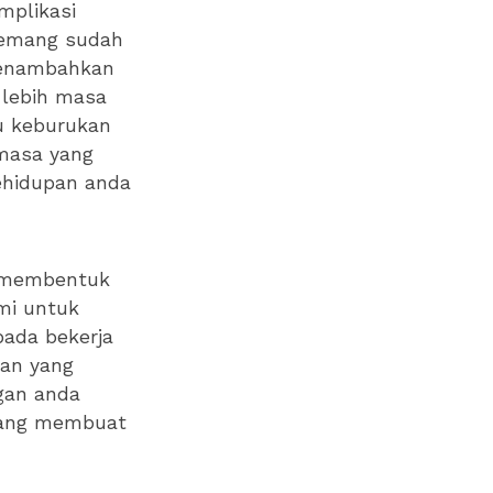
mplikasi
Memang sudah
 menambahkan
 lebih masa
tu keburukan
 masa yang
ehidupan anda
n membentuk
mi untuk
pada bekerja
san yang
ngan anda
yang membuat