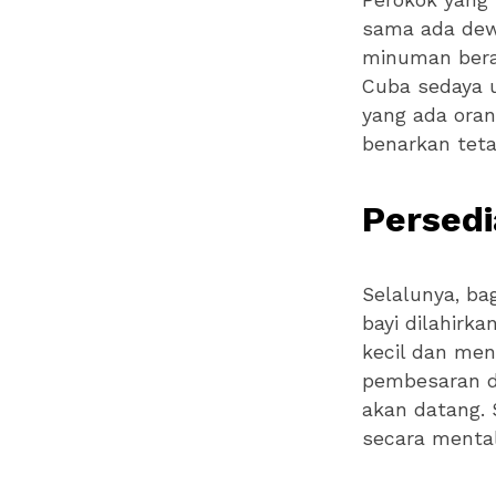
Perokok yang 
sama ada dewa
minuman bera
Cuba sedaya 
yang ada oran
benarkan tet
Persed
Selalunya, ba
bayi dilahirk
kecil dan me
pembesaran d
akan datang. 
secara mental