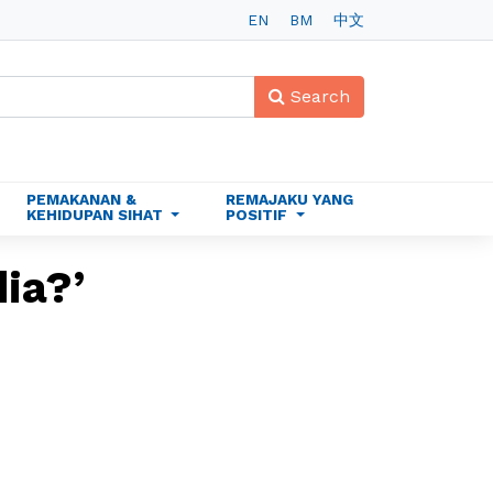
EN
BM
中文
Search
PEMAKANAN &
REMAJAKU YANG
KEHIDUPAN SIHAT
POSITIF
ia?’