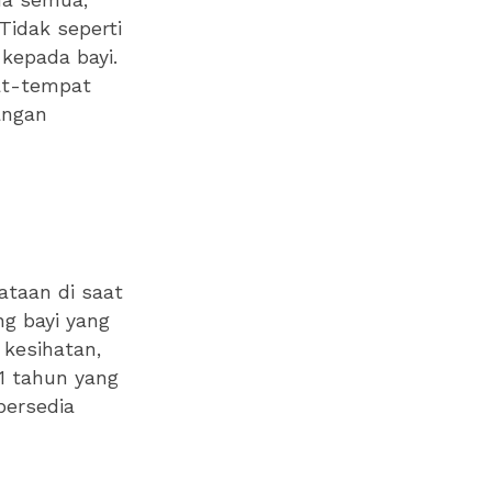
da semua,
Tidak seperti
kepada bayi.
at-tempat
angan
ataan di saat
ng bayi yang
kesihatan,
1 tahun yang
bersedia