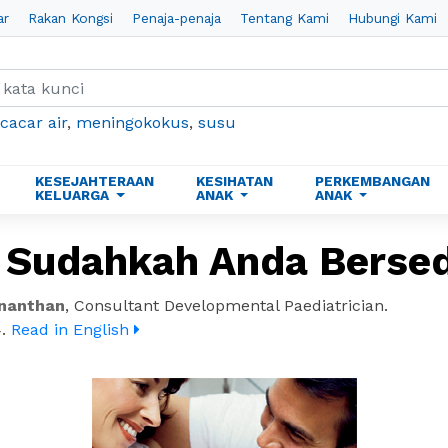
ar
Rakan Kongsi
Penaja-penaja
Tentang Kami
Hubungi Kami
cacar air
,
meningokokus
,
susu
KESEJAHTERAAN
KESIHATAN
PERKEMBANGAN
KELUARGA
ANAK
ANAK
, Sudahkah Anda Bersed
ananthan
,
Consultant Developmental Paediatrician.
4
.
Read in English