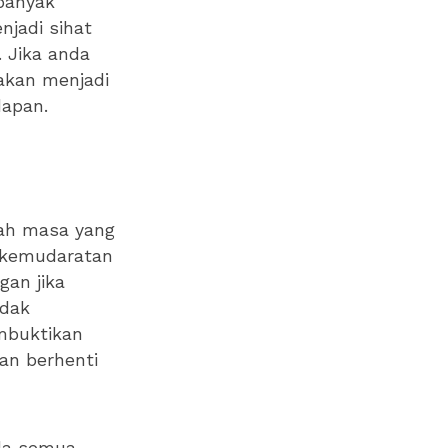
banyak
njadi sihat
 Jika anda
akan menjadi
dapan.
lah masa yang
g kemudaratan
an jika
idak
mbuktikan
an berhenti