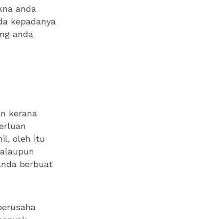
akna anda
nda kepadanya
ang anda
an kerana
erluan
, oleh itu
walaupun
anda berbuat
 berusaha