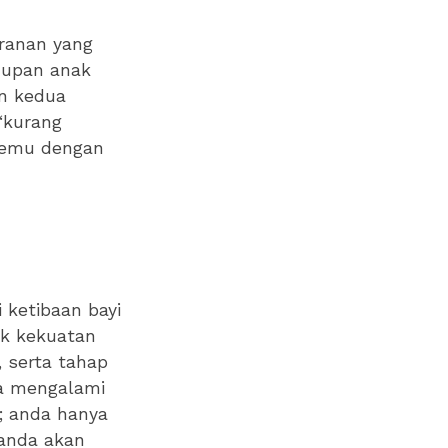
ranan yang
dupan anak
n kedua
‘kurang
temu dengan
ketibaan bayi
ak kekuatan
 serta tahap
a mengalami
a; anda hanya
 anda akan