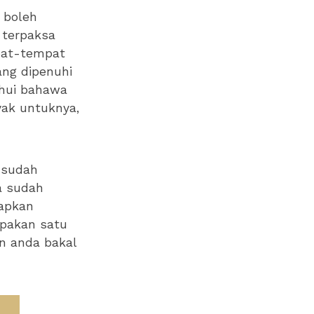
 boleh
 terpaksa
pat-tempat
ang dipenuhi
hui bahawa
yak untuknya,
i sudah
a sudah
kapkan
upakan satu
n anda bakal