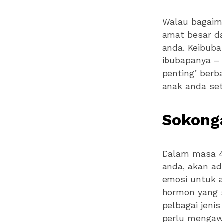
Walau bagaim
amat besar d
anda. Keibub
ibubapanya –
penting’ ber
anak anda sete
Sokong
Dalam masa 4
anda, akan a
emosi untuk 
hormon yang 
pelbagai jeni
perlu mengaw