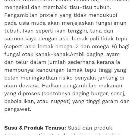
mengekal dan membaiki tisu-tisu tubuh.
Pengambilan protein yang tidak mencukupi
pada usia muda akan menjejaskan fungsi imun
tubuh. Ikan seperti ikan tenggiri, tuna dan
salmon kaya dengan asid lemak poli tidak tepu
(seperti asid lemak omega-3 dan omega-6) bagi
fungsi otak kanak-kanak.Ambil daging, ayam
dan telur dalam jumlah sederhana kerana ia
mempunyai kandungan lemak tepu tinggi yang
boleh meningkatkan risiko penyakit jantung di
alam dewasa. Hadkan pengambilan makanan
yang diproses (contohnya daging burger, sosej,
bebola ikan, atau nugget) yang tinggi garam dan
pengawet.
Susu & Produk Tenusu:
Susu dan produk