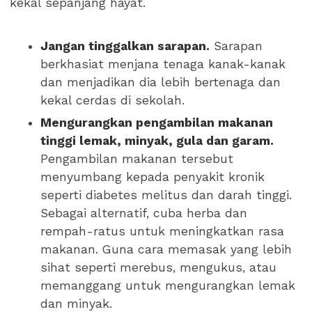
kekal sepanjang hayat.
Jangan tinggalkan sarapan.
Sarapan
berkhasiat menjana tenaga kanak-kanak
dan menjadikan dia lebih bertenaga dan
kekal cerdas di sekolah.
Mengurangkan pengambilan makanan
tinggi lemak, minyak, gula dan garam.
Pengambilan makanan tersebut
menyumbang kepada penyakit kronik
seperti diabetes melitus dan darah tinggi.
Sebagai alternatif, cuba herba dan
rempah-ratus untuk meningkatkan rasa
makanan. Guna cara memasak yang lebih
sihat seperti merebus, mengukus, atau
memanggang untuk mengurangkan lemak
dan minyak.