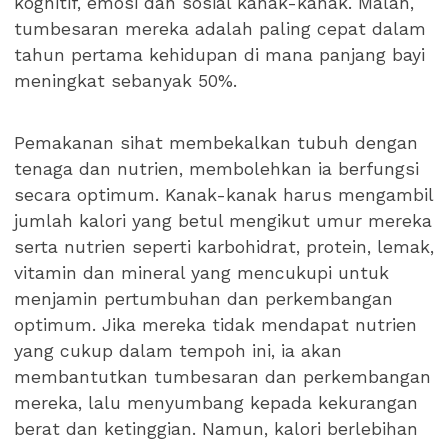
kognitif, emosi dan sosial kanak-kanak. Malah,
tumbesaran mereka adalah paling cepat dalam
tahun pertama kehidupan di mana panjang bayi
meningkat sebanyak 50%.
Pemakanan sihat membekalkan tubuh dengan
tenaga dan nutrien, membolehkan ia berfungsi
secara optimum. Kanak-kanak harus mengambil
jumlah kalori yang betul mengikut umur mereka
serta nutrien seperti karbohidrat, protein, lemak,
vitamin dan mineral yang mencukupi untuk
menjamin pertumbuhan dan perkembangan
optimum. Jika mereka tidak mendapat nutrien
yang cukup dalam tempoh ini, ia akan
membantutkan tumbesaran dan perkembangan
mereka, lalu menyumbang kepada kekurangan
berat dan ketinggian. Namun, kalori berlebihan