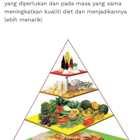
yang diperlukan dan pada masa yang sama
meningkatkan kualiti diet dan menjadikannya
lebih menarik!