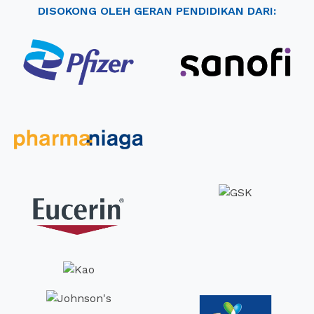
DISOKONG OLEH GERAN PENDIDIKAN DARI: