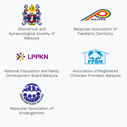
Obstetrical and
Malaysian Association of
Gynaecological Society of
Paediatric Dentistry
Malaysia
National Population and Family
Association of Registered
Development Board Malaysia
Childcare Providers Malaysia
Malaysian Association of
Kindergartens