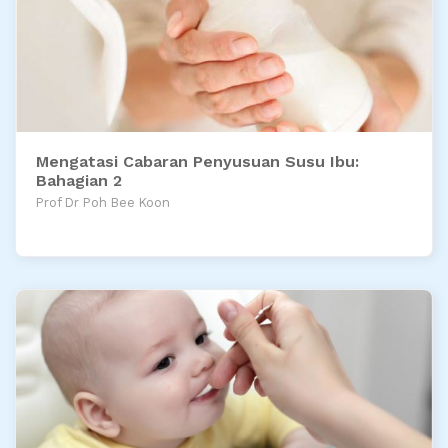
Mengatasi Cabaran Penyusuan Susu Ibu:
Bahagian 2
Prof Dr Poh Bee Koon