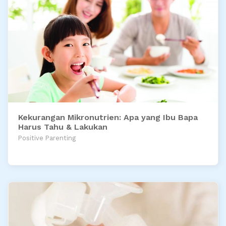
Kekurangan Mikronutrien: Apa yang Ibu Bapa
Harus Tahu & Lakukan
Positive Parenting