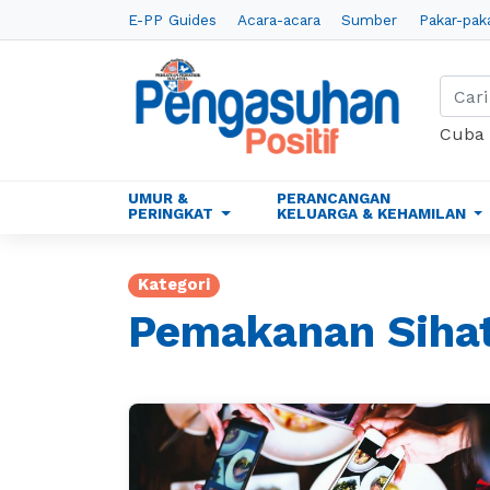
E-PP Guides
Acara-acara
Sumber
Pakar-pak
Cuba
UMUR &
PERANCANGAN
PERINGKAT
KELUARGA & KEHAMILAN
Kategori
Pemakanan Siha