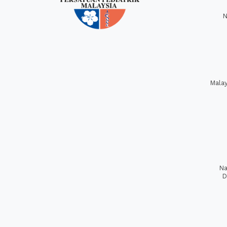
N
Mala
Na
D