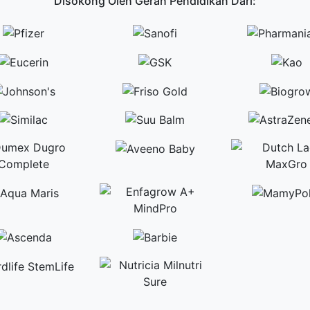
Disokong Oleh Geran Pendidikan Dari: