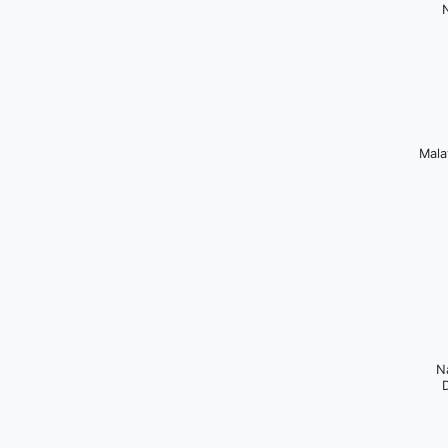
Mala
N