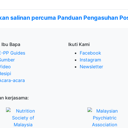
an salinan percuma Panduan Pengasuhan Posi
 Ibu Bapa
Ikuti Kami
E-PP Guides
Facebook
Sumber
Instagram
Video
Newsletter
Resipi
Acara-acara
n kerjasama: