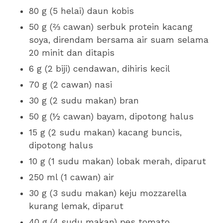
80 g (5 helai) daun kobis
50 g (⅔ cawan) serbuk protein kacang
soya, direndam bersama air suam selama
20 minit dan ditapis
6 g (2 biji) cendawan, dihiris kecil
70 g (2 cawan) nasi
30 g (2 sudu makan) bran
50 g (½ cawan) bayam, dipotong halus
15 g (2 sudu makan) kacang buncis,
dipotong halus
10 g (1 sudu makan) lobak merah, diparut
250 ml (1 cawan) air
30 g (3 sudu makan) keju mozzarella
kurang lemak, diparut
40 g (4 sudu makan) pes tomato