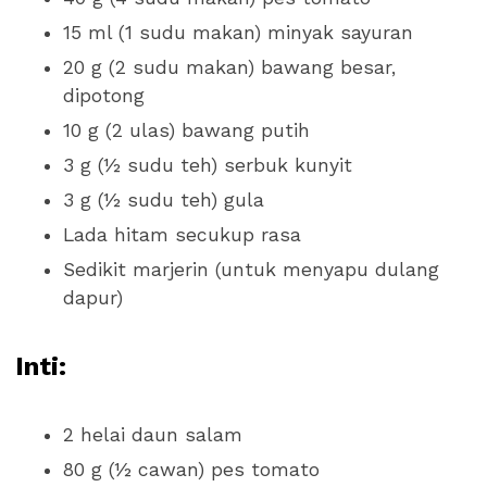
15 ml (1 sudu makan) minyak sayuran
20 g (2 sudu makan) bawang besar,
dipotong
10 g (2 ulas) bawang putih
3 g (½ sudu teh) serbuk kunyit
3 g (½ sudu teh) gula
Lada hitam secukup rasa
Sedikit marjerin (untuk menyapu dulang
dapur)
Inti:
2 helai daun salam
80 g (½ cawan) pes tomato